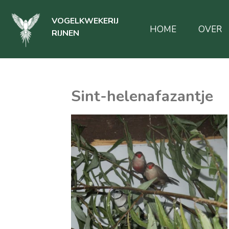
Ga
VOGELKWEKERIJ
direct
HOME
OVER
RIJNEN
naar
de
hoofdinhoud
Sint-helenafazantje