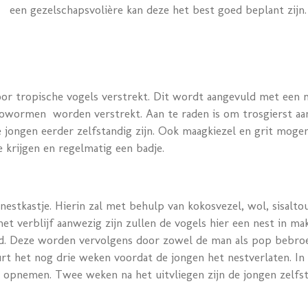
een gezelschapsvolière kan deze het best goed beplant zijn.
 tropische vogels verstrekt. Dit wordt aangevuld met een me
wormen worden verstrekt. Aan te raden is om trosgierst aan te
e jongen eerder zelfstandig zijn. Ook maagkiezel en grit mogen
 krijgen en regelmatig een badje.
nestkastje. Hierin zal met behulp van kokosvezel, wol, sisalt
het verblijf aanwezig zijn zullen de vogels hier een nest in 
d. Deze worden vervolgens door zowel de man als pop bebroed
rt het nog drie weken voordat de jongen het nestverlaten. In 
n opnemen. Twee weken na het uitvliegen zijn de jongen zelfst