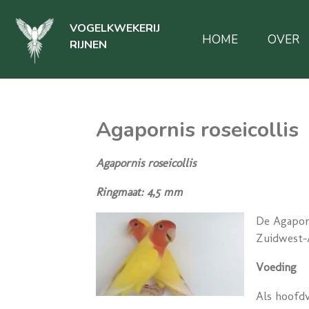
Ga
VOGELKWEKERIJ
direct
HOME
OVER
RIJNEN
naar
de
hoofdinhoud
Agapornis roseicollis
Agapornis roseicollis
Ringmaat: 4,5 mm
De Agaporn
Zuidwest-A
Voeding
Als hoofdv