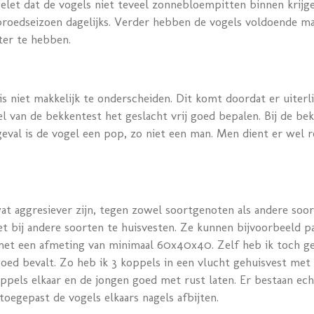
let dat de vogels niet teveel zonnebloempitten binnen krijge
 broedseizoen dagelijks. Verder hebben de vogels voldoende ma
ter te hebben.
is niet makkelijk te onderscheiden. Dit komt doordat er uiterl
 van de bekkentest het geslacht vrij goed bepalen. Bij de be
 geval is de vogel een pop, zo niet een man. Men dient er we
t aggresiever zijn, tegen zowel soortgenoten als andere soo
t bij andere soorten te huisvesten. Ze kunnen bijvoorbeeld p
met een afmeting van minimaal 60x40x40. Zelf heb ik toch g
oed bevalt. Zo heb ik 3 koppels in een vlucht gehuisvest met
oppels elkaar en de jongen goed met rust laten. Er bestaan ec
oegepast de vogels elkaars nagels afbijten.