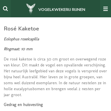
Ga
VOGELKWEKERIJ RIJNEN
direct
naar
de
Rosé Kaketoe
hoofdinhoud
Eolophus roseicapilla
Ringmaat: 10 mm
De rosé kaketoe is circa 30 cm groot en overwegend roze
van kleur. Dit maakt de vogel een opvallende verschijning.
Het natuurlijk leefgebied van deze vogels is verspreid over
bijna heel Australië. Hier leven ze in grote groepen, van
soms wel duizend exemplaren. In de natuur nestelen ze in
holle eucalyptusbomen en brengen veelal 2 nesten per
jaar groot.
Gedrag en huisvesting